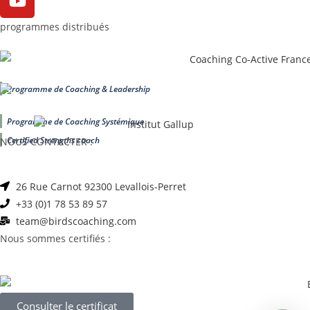
programmes distribués
Programme de Coaching & Leadership
Programme de Coaching Systémique
Certified Strengths coach
NOUS CONTACTER :
26 Rue Carnot 92300 Levallois-Perret
+33 (0)1 78 53 89 57
team@birdscoaching.com
Nous sommes certifiés :
Consulter le certificat