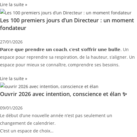
Lire la suite »
Les 100 premiers jours d’un Directeur : un moment
fondateur
27/01/2026
𝗣𝗮𝗿𝗰𝗲 𝗾𝘂𝗲 𝗽𝗿𝗲𝗻𝗱𝗿𝗲 𝘂𝗻 𝗰𝗼𝗮𝗰𝗵, 𝗰’𝗲𝘀𝘁 𝘀’𝗼𝗳𝗳𝗿𝗶𝗿 𝘂𝗻𝗲 𝗯𝘂𝗹𝗹𝗲. Un
espace pour reprendre sa respiration, de la hauteur, s’aligner. Un
espace pour mieux se connaître, comprendre ses besoins.
Lire la suite »
Ouvrir 2026 avec intention, conscience et élan ✨
09/01/2026
Le début d’une nouvelle année n’est pas seulement un
changement de calendrier.
C’est un espace de choix…