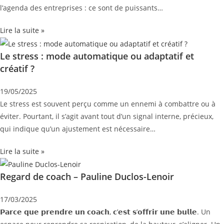
l’agenda des entreprises : ce sont de puissants…
Lire la suite »
Le stress : mode automatique ou adaptatif et
créatif ?
19/05/2025
Le stress est souvent perçu comme un ennemi à combattre ou à
éviter. Pourtant, il s’agit avant tout d’un signal interne, précieux,
qui indique qu’un ajustement est nécessaire…
Lire la suite »
Regard de coach – Pauline Duclos-Lenoir
17/03/2025
𝗣𝗮𝗿𝗰𝗲 𝗾𝘂𝗲 𝗽𝗿𝗲𝗻𝗱𝗿𝗲 𝘂𝗻 𝗰𝗼𝗮𝗰𝗵, 𝗰’𝗲𝘀𝘁 𝘀’𝗼𝗳𝗳𝗿𝗶𝗿 𝘂𝗻𝗲 𝗯𝘂𝗹𝗹𝗲. Un