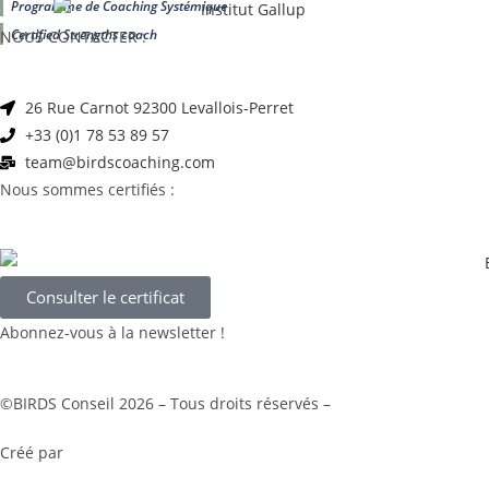
Programme de Coaching Systémique
Certified Strengths coach
NOUS CONTACTER :
26 Rue Carnot 92300 Levallois-Perret
+33 (0)1 78 53 89 57
team@birdscoaching.com
Nous sommes certifiés :
Consulter le certificat
Abonnez-vous à la newsletter !
©BIRDS Conseil 2026 – Tous droits réservés –
Mentions légales
Créé par
KOMOP