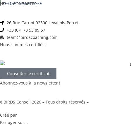
Certified Strengths coach
NOUS CONTACTER :
26 Rue Carnot 92300 Levallois-Perret
+33 (0)1 78 53 89 57
team@birdscoaching.com
Nous sommes certifiés :
Consulter le certificat
Abonnez-vous à la newsletter !
©BIRDS Conseil 2026 – Tous droits réservés –
Mentions légales
Créé par
KOMOP
Partager sur...