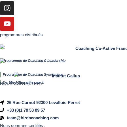
programmes distribués
Programme de Coaching & Leadership
Programme de Coaching Systémique
Certified Strengths coach
NOUS CONTACTER :
26 Rue Carnot 92300 Levallois-Perret
+33 (0)1 78 53 89 57
team@birdscoaching.com
Nous sommes certifiés :