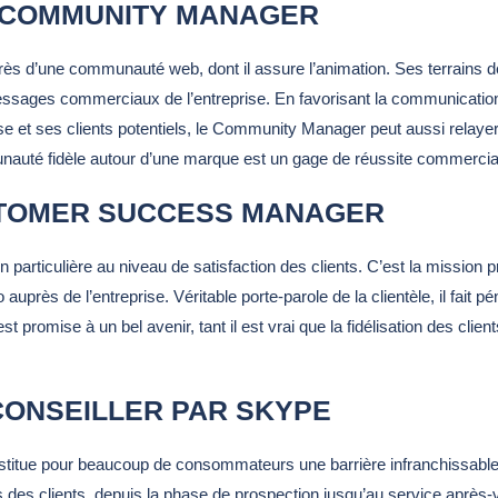
 COMMUNITY MANAGER
rès d’une communauté web, dont il assure l’animation. Ses terrains de
ssages commerciaux de l’entreprise. En favorisant la communication vir
eprise et ses clients potentiels, le Community Manager peut aussi relay
uté fidèle autour d’une marque est un gage de réussite commercia
TOMER SUCCESS MANAGER
 particulière au niveau de satisfaction des clients. C’est la missio
o auprès de l’entreprise. Véritable porte-parole de la clientèle, il fai
st promise à un bel avenir, tant il est vrai que la fidélisation des clie
CONSEILLER PAR SKYPE
constitue pour beaucoup de consommateurs une barrière infranchissabl
des clients, depuis la phase de prospection jusqu’au service après-ve