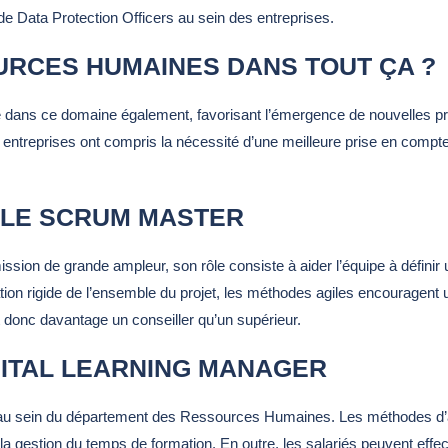
de Data Protection Officers au sein des entreprises.
URCES HUMAINES DANS TOUT ÇA ?
 dans ce domaine également, favorisant l’émergence de nouvelles p
es entreprises ont compris la nécessité d’une meilleure prise en compt
LE SCRUM MASTER
mission de grande ampleur, son rôle consiste à aider l’équipe à définir
ication rigide de l’ensemble du projet, les méthodes agiles encouragent
 donc davantage un conseiller qu’un supérieur.
GITAL LEARNING MANAGER
clé au sein du département des Ressources Humaines. Les méthodes d’
a gestion du temps de formation. En outre, les salariés peuvent effec