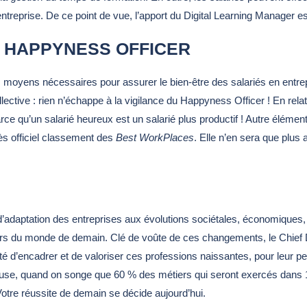
’entreprise. De ce point de vue, l’apport du Digital Learning Manager e
 HAPPYNESS OFFICER
es moyens nécessaires pour assurer le bien-être des salariés en entr
llective : rien n’échappe à la vigilance du Happyness Officer ! En rel
 Parce qu’un salarié heureux est un salarié plus productif ! Autre éléme
rès officiel classement des
Best WorkPlaces
. Elle n’en sera que plus
’adaptation des entreprises aux évolutions sociétales, économiques,
ours du monde de demain. Clé de voûte de ces changements, le Chief Dig
lité d’encadrer et de valoriser ces professions naissantes, pour leur pe
use, quand on songe que 60 % des métiers qui seront exercés dans 15
Votre réussite de demain se décide aujourd’hui.