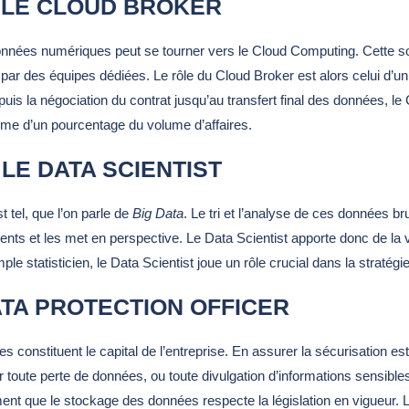
LE CLOUD BROKER
nnées numériques peut se tourner vers le Cloud Computing. Cette so
ar des équipes dédiées. Le rôle du Cloud Broker est alors celui d’un 
puis la négociation du contrat jusqu’au transfert final des données, 
orme d’un pourcentage du volume d’affaires.
LE DATA SCIENTIST
 tel, que l’on parle de
Big Data
. Le tri et l’analyse de ces données br
inents et les met en perspective. Le Data Scientist apporte donc de la
ple statisticien, le Data Scientist joue un rôle crucial dans la stratégi
ATA PROTECTION OFFICER
onstituent le capital de l’entreprise. En assurer la sécurisation est
ir toute perte de données, ou toute divulgation d’informations sensibles 
ement que le stockage des données respecte la législation en vigueur