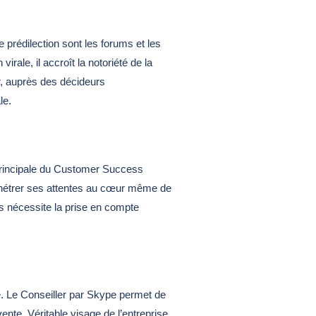
 prédilection sont les forums et les
ale, il accroît la notoriété de la
er, auprès des décideurs
le.
n principale du Customer Success
t pénétrer ses attentes au cœur même de
nts nécessite la prise en compte
e. Le Conseiller par Skype permet de
nte. Véritable visage de l’entreprise,