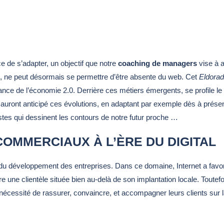
e de s’adapter, un objectif que notre
coaching de managers
vise à a
ité, ne peut désormais se permettre d’être absente du web. Cet
Eldora
nce de l’économie 2.0. Derrière ces métiers émergents, se profile le 
i auront anticipé ces évolutions, en adaptant par exemple dès à présent
stes qui dessinent les contours de notre futur proche …
COMMERCIAUX À L’ÈRE DU DIGITAL
e du développement des entreprises. Dans ce domaine, Internet a favor
 une clientèle située bien au-delà de son implantation locale. Toutefo
la nécessité de rassurer, convaincre, et accompagner leurs clients sur 