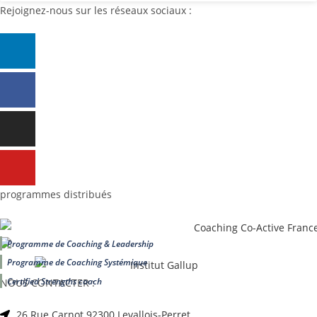
Rejoignez-nous sur les réseaux sociaux :
programmes distribués
Programme de Coaching & Leadership
Programme de Coaching Systémique
Certified Strengths coach
NOUS CONTACTER :
26 Rue Carnot 92300 Levallois-Perret