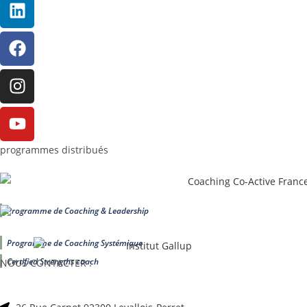
programmes distribués
Programme de Coaching & Leadership
Programme de Coaching Systémique
Certified Strengths coach
NOUS CONTACTER :