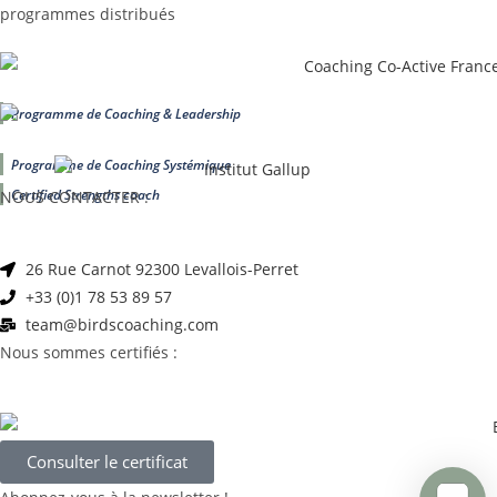
programmes distribués
Programme de Coaching & Leadership
Programme de Coaching Systémique
Certified Strengths coach
NOUS CONTACTER :
26 Rue Carnot 92300 Levallois-Perret
+33 (0)1 78 53 89 57
team@birdscoaching.com
Nous sommes certifiés :
Consulter le certificat